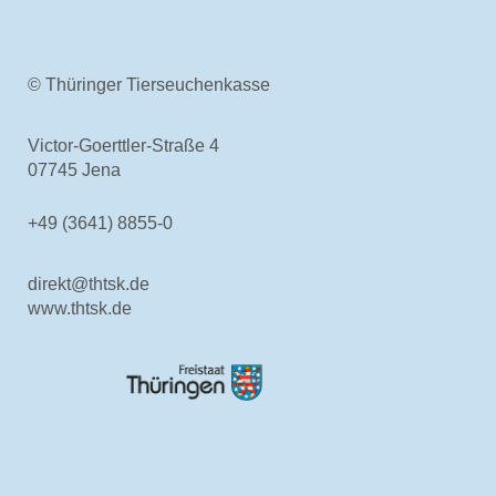
Tierkörperbeseitung
Online-Service
Login
© Thüringer Tierseuchenkasse
Benutzerhinweise
Geschäftsbericht
Victor-Goerttler-Straße 4
Veranstaltungen
07745 Jena
Anträge und Downloads
+49 (3641) 8855-0
Tiergesundheit
Rindergesundheit
Allgemeines
direkt@thtsk.de
Ansprechpartner
www.thtsk.de
Aktuelles & Fachbeiträge
Tiergesundheitsprogramme
Projekte
Schweinegesundheit
Allgemeines
Ansprechpartner