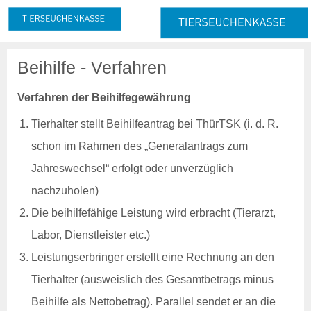
Meldung & Beitrag
Beihilfe - Verfahren
Meldung
Melde- und Beitragspflicht
Verfahren der Beihilfegewährung
Nachmeldepflicht
Tierhalter stellt Beihilfeantrag bei ThürTSK (i. d. R.
Neuanmeldung
Abmeldung
schon im Rahmen des „Generalantrags zum
Jahreswechsel“ erfolgt oder unverzüglich
Beitrag
Beitragserhebung
nachzuholen)
Beitragshöhe
Die beihilfefähige Leistung wird erbracht (Tierarzt,
Beitragsrechner
Beitragszahlung
Labor, Dienstleister etc.)
Leistungserbringer erstellt eine Rechnung an den
Tierzahlen
Online-Service
Tierhalter (ausweislich des Gesamtbetrags minus
Login
Beihilfe als Nettobetrag). Parallel sendet er an die
Benutzerhinweise