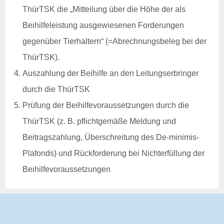
Rechtsgrundlagen
ThürTSK die „Mitteilung über die Höhe der als
Geschäftsbericht
Beihilfeleistung ausgewiesenen Forderungen
Veranstaltungen
gegenüber Tierhaltern“ (=Abrechnungsbeleg bei der
Anträge und Downloads
ThürTSK).
Entschädigung & Beihilfen
Auszahlung der Beihilfe an den Leitungserbringer
Entschädigung
Entschädigung - Allgemein
durch die ThürTSK
Entschädigung -
Prüfung der Beihilfevoraussetzungen durch die
Voraussetzung
Entschädigung - Tierarten
ThürTSK (z. B. pflichtgemäße Meldung und
Entschädigung - Verfahren
Beitragszahlung, Überschreitung des De-minimis-
Entschädigung - Höhe
Entschädigung - Antrag
Plafonds) und Rückforderung bei Nichterfüllung der
gelistete Tierseuchen
Beihilfevoraussetzungen
Beihilfen
Beihilfe - Allgemein
Beihilfe - Verfahren
De-minimis-Beihilfe