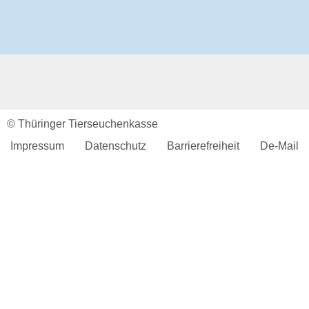
Aktuelles & Fachbeiträge
Tiergesundheitsprogramme
Projekte
Geflügelgesundheit
Allgemeines
Ansprechpartner
Aktuelles & Fachbeiträge
Tiergesundheitsprogramme
© Thüringer Tierseuchenkasse
Projekte
Impressum
Datenschutz
Barrierefreiheit
De-Mail
Schaf- & Ziegengesundheit
Allgemeines
Ansprechpartner
Aktuelles & Fachbeiträge
Tiergesundheitsprogramme
Projekte
Pferdegesundheit
Allgemeines
Ansprechpartner