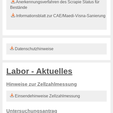
Untersuchungsmethoden
Anerkennungsverfahren des Scrapie Status für
Ansprechpartner
Bestände
Qualitätsmanagement
Informationsblatt zur CAE/Maedi-Visna-Sanierung
Einsendung von Proben
Aktuelles & Fachbeiträge
Online-Service
Login
Benutzerhinweise
Datenschutzhinweise
Rechtsgrundlagen
Geschäftsbericht
Veranstaltungen
Stellenauschreibungen
Labor - Aktuelles
Über uns
Hinweise zur Zellzahlmessung
Tierseuchenkasse
Aufgaben
Einsendehinweise Zellzahlmessung
Organisation
Tiergesundheitsdienst
Verwaltungsrat
Untersuchungsantrag
Leichte Sprache