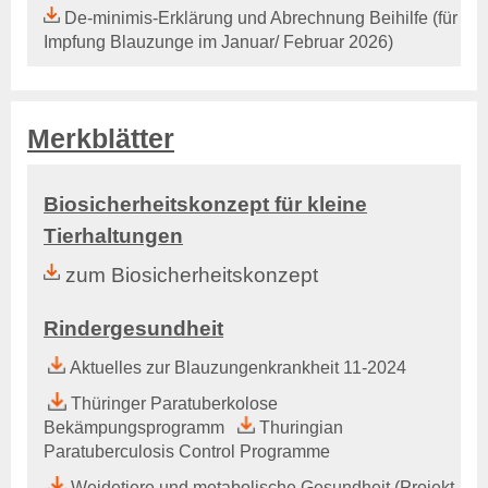
Tierkörperbeseitung
De-minimis-Erklärung und Abrechnung Beihilfe (für
Impfung Blauzunge im Januar/ Februar 2026)
Online-Service
Login
Benutzerhinweise
Geschäftsbericht
Merkblätter
Veranstaltungen
Anträge und Downloads
Biosicherheitskonzept für kleine
Tiergesundheit
Tierhaltungen
Rindergesundheit
zum Biosicherheitskonzept
Allgemeines
Ansprechpartner
Aktuelles & Fachbeiträge
Rindergesundheit
Tiergesundheitsprogramme
Aktuelles zur Blauzungenkrankheit 11-2024
Projekte
Thüringer Paratuberkolose
Schweinegesundheit
Bekämpungsprogramm
Thuringian
Allgemeines
Paratuberculosis Control Programme
Ansprechpartner
Weidetiere und metabolische Gesundheit (Projekt