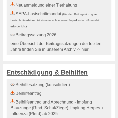
Rechtsgrundlagen
Neuanmeldung einer Tierhaltung
Geschäftsbericht
SEPA-Lastschriftmandat
(Für den Beitragseinzug im
Veranstaltungen
Lastschriftverfahren ist ein unterschriebenes Sepa-Lastschriftmandat
Anträge und Downloads
erforderlich.)
Entschädigung & Beihilfen
Beitragssatzung 2026
Entschädigung
eine Übersicht der Beitragssatzungen der letzten
Entschädigung - Allgemein
Jahre finden Sie in unserem
Archiv -> hier
Entschädigung -
Voraussetzung
Entschädigung - Tierarten
Entschädigung - Verfahren
Entschädigung & Beihilfen
Entschädigung - Höhe
Entschädigung - Antrag
Beihilfesatzung (konsolidiert)
gelistete Tierseuchen
Beihilfeantrag
Beihilfen
Beihilfeantrag und Abrechnung - Impfung
Beihilfe - Allgemein
Blauzunge (Rind, Schaf/Ziege), Impfung Herpes +
Beihilfe - Verfahren
Influenza (Pferd) ab 2025
De-minimis-Beihilfe