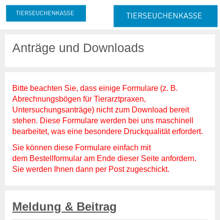
Meldung & Beitrag
Anträge und Downloads
Meldung
Melde- und Beitragspflicht
Nachmeldepflicht
Neuanmeldung
Bitte beachten Sie, dass einige Formulare (z. B.
Abmeldung
Abrechnungsbögen für Tierarztpraxen,
Untersuchungsanträge) nicht zum Download bereit
Beitrag
stehen. Diese Formulare werden bei uns maschinell
Beitragserhebung
bearbeitet, was eine besondere Druckqualität erfordert.
Beitragshöhe
Sie können diese Formulare einfach mit
Beitragsrechner
dem
Bestellformular
am Ende dieser Seite anfordern.
Beitragszahlung
Sie werden Ihnen dann per Post zugeschickt.
Tierzahlen
Online-Service
Meldung & Beitrag
Login
Benutzerhinweise