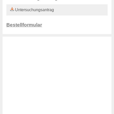
Aktuelles Verwaltung
Untersuchungsantrag
Rechtsgrundlagen
Beitragssatzung
Bestellformular
Beihilfesatzung
Datenschutz
Barrierefreiheit
Kontakte
Online-Service
Login
Benutzerhinweise
Geschäftsbericht
Veranstaltungen
Anträge und Downloads