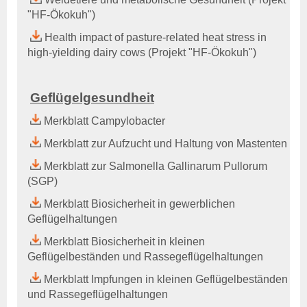
Aktuelles & Fachbeiträge
"HF-Ökokuh"
)
Tiergesundheitsprogramme
Projekte
Health impact of pasture-related heat stress in
high-yielding dairy cows (Projekt "HF-Ökokuh")
Geflügelgesundheit
Allgemeines
Ansprechpartner
Geflügelgesundheit
Aktuelles & Fachbeiträge
Merkblatt Campylobacter
Tiergesundheitsprogramme
Projekte
Merkblatt zur Aufzucht und Haltung von Mastenten
Merkblatt zur Salmonella Gallinarum Pullorum
Schaf- & Ziegengesundheit
(SGP)
Allgemeines
Ansprechpartner
Merkblatt Biosicherheit in gewerblichen
Aktuelles & Fachbeiträge
Geflügelhaltungen
Tiergesundheitsprogramme
Merkblatt Biosicherheit in kleinen
Projekte
Geflügelbeständen und Rassegeflügelhaltungen
Pferdegesundheit
Merkblatt Impfungen in kleinen Geflügelbeständen
Allgemeines
und Rassegeflügelhaltungen
Ansprechpartner