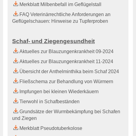
Merkblatt Milbenbefall im Geflügelstall
Aktuelles & Fachbeiträge
Tiergesundheitsprogramme
FAQ Veterinärrechtliche Anforderungen an
Projekte
Geflügelschauen: Hinweise zu Tupferproben
Bienengesundheit
Allgemeines
Schaf- und Ziegengesundheit
Aktuelles und Fachbeiträge
Aktuelles zur Blauzungenkrankheit 09-2024
Online-Service
Aktuelles zur Blauzungenkrankheit 11-2024
Login
Benutzerhinweise
Übersicht der Anthelminthika beim Schaf 2024
Rechtsgrundlagen
Fließschema zur Behandlung von Würmern
Geschäftsbericht
Veranstaltungen
Impfungen bei kleinen Wiederkäuern
Anträge und Downloads
Tierwohl in Schafbeständen
Labor
Grundsätze der Wurmbekämpfung bei Schafen
TGD-Labor
und Ziegen
Wer sind Wir?
Merkblatt Pseudotuberkolose
Leistungsverzeichnis