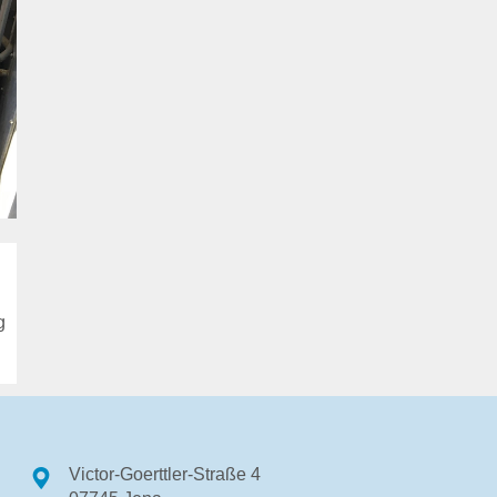
g
Victor-Goerttler-Straße 4