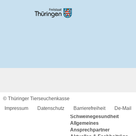
Tierkörperbeseitung
Online-Service
Login
Benutzerhinweise
Geschäftsbericht
Veranstaltungen
Anträge und Downloads
Tiergesundheit
Rindergesundheit
Allgemeines
Ansprechpartner
Aktuelles & Fachbeiträge
Tiergesundheitsprogramme
© Thüringer Tierseuchenkasse
Projekte
Impressum
Datenschutz
Barrierefreiheit
De-Mail
Schweinegesundheit
Allgemeines
Ansprechpartner