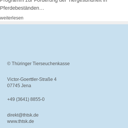
Rechtsgrundlagen
Pferdebeständen…
Geschäftsbericht
Veranstaltungen
weiterlesen
Anträge und Downloads
Entschädigung & Beihilfen
Entschädigung
Entschädigung - Allgemein
Entschädigung -
Voraussetzung
© Thüringer Tierseuchenkasse
Entschädigung - Tierarten
Entschädigung - Verfahren
Victor-Goerttler-Straße 4
Entschädigung - Höhe
07745 Jena
Entschädigung - Antrag
gelistete Tierseuchen
+49 (3641) 8855-0
Beihilfen
Beihilfe - Allgemein
direkt@thtsk.de
Beihilfe - Verfahren
www.thtsk.de
De-minimis-Beihilfe