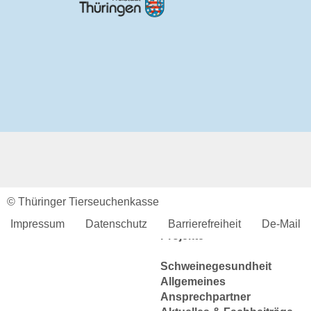
Tierkörperbeseitung
Online-Service
Login
Benutzerhinweise
Geschäftsbericht
Veranstaltungen
Anträge und Downloads
Tiergesundheit
Rindergesundheit
Allgemeines
Ansprechpartner
© Thüringer Tierseuchenkasse
Aktuelles & Fachbeiträge
Tiergesundheitsprogramme
Impressum
Datenschutz
Barrierefreiheit
De-Mail
Projekte
Schweinegesundheit
Allgemeines
Ansprechpartner