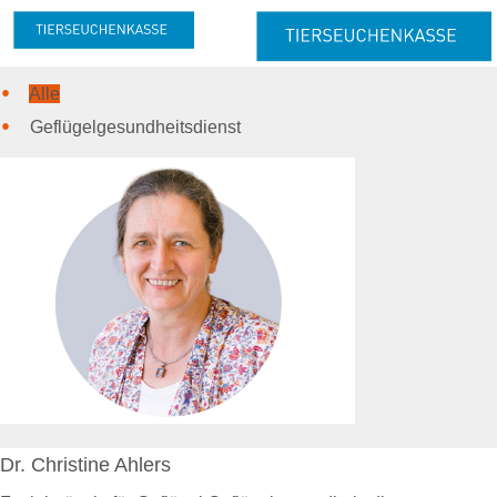
Alle
Meldung & Beitrag
Meldung
Geflügelgesundheitsdienst
Melde- und Beitragspflicht
Nachmeldepflicht
Neuanmeldung
Abmeldung
Beitrag
Beitragserhebung
Beitragshöhe
Beitragsrechner
Beitragszahlung
Tierzahlen
Online-Service
Dr. Christine Ahlers
Login
Benutzerhinweise