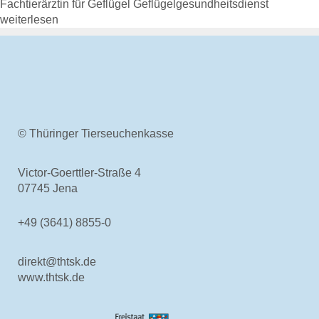
Fachtierärztin für Geflügel Geflügelgesundheitsdienst
Rechtsgrundlagen
weiterlesen
Geschäftsbericht
Veranstaltungen
Anträge und Downloads
Entschädigung & Beihilfen
Entschädigung
Entschädigung - Allgemein
© Thüringer Tierseuchenkasse
Entschädigung -
Voraussetzung
Entschädigung - Tierarten
Victor-Goerttler-Straße 4
Entschädigung - Verfahren
07745 Jena
Entschädigung - Höhe
Entschädigung - Antrag
+49 (3641) 8855-0
gelistete Tierseuchen
direkt@thtsk.de
Beihilfen
www.thtsk.de
Beihilfe - Allgemein
Beihilfe - Verfahren
De-minimis-Beihilfe