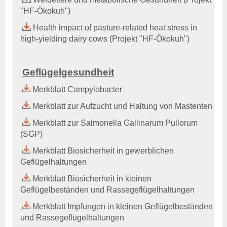
Aktuelles & Fachbeiträge
"HF-Ökokuh"
)
Tiergesundheitsprogramme
Projekte
Health impact of pasture-related heat stress in
high-yielding dairy cows (Projekt "HF-Ökokuh")
Geflügelgesundheit
Allgemeines
Ansprechpartner
Geflügelgesundheit
Aktuelles & Fachbeiträge
Merkblatt Campylobacter
Tiergesundheitsprogramme
Projekte
Merkblatt zur Aufzucht und Haltung von Mastenten
Merkblatt zur Salmonella Gallinarum Pullorum
Schaf- & Ziegengesundheit
(SGP)
Allgemeines
Ansprechpartner
Merkblatt Biosicherheit in gewerblichen
Aktuelles & Fachbeiträge
Geflügelhaltungen
Tiergesundheitsprogramme
Merkblatt Biosicherheit in kleinen
Projekte
Geflügelbeständen und Rassegeflügelhaltungen
Pferdegesundheit
Merkblatt Impfungen in kleinen Geflügelbeständen
Allgemeines
und Rassegeflügelhaltungen
Ansprechpartner