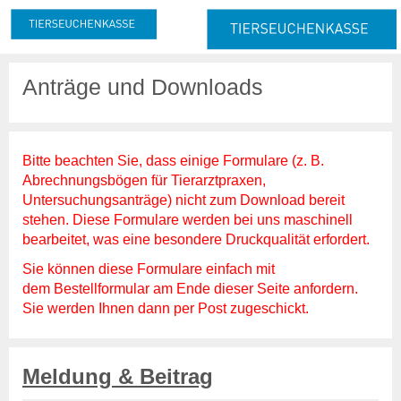
Meldung & Beitrag
Anträge und Downloads
Meldung
Melde- und Beitragspflicht
Nachmeldepflicht
Neuanmeldung
Bitte beachten Sie, dass einige Formulare (z. B.
Abmeldung
Abrechnungsbögen für Tierarztpraxen,
Untersuchungsanträge) nicht zum Download bereit
Beitrag
stehen. Diese Formulare werden bei uns maschinell
Beitragserhebung
bearbeitet, was eine besondere Druckqualität erfordert.
Beitragshöhe
Sie können diese Formulare einfach mit
Beitragsrechner
dem
Bestellformular
am Ende dieser Seite anfordern.
Beitragszahlung
Sie werden Ihnen dann per Post zugeschickt.
Tierzahlen
Online-Service
Meldung & Beitrag
Login
Benutzerhinweise