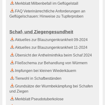
Merkblatt Milbenbefall im Geflügelstall
Aktuelles & Fachbeiträge
Tiergesundheitsprogramme
FAQ Veterinärrechtliche Anforderungen an
Projekte
Geflügelschauen: Hinweise zu Tupferproben
Bienengesundheit
Allgemeines
Schaf- und Ziegengesundheit
Aktuelles und Fachbeiträge
Aktuelles zur Blauzungenkrankheit 09-2024
Online-Service
Aktuelles zur Blauzungenkrankheit 11-2024
Login
Benutzerhinweise
Übersicht der Anthelminthika beim Schaf 2024
Rechtsgrundlagen
Fließschema zur Behandlung von Würmern
Geschäftsbericht
Veranstaltungen
Impfungen bei kleinen Wiederkäuern
Anträge und Downloads
Tierwohl in Schafbeständen
Labor
Grundsätze der Wurmbekämpfung bei Schafen
TGD-Labor
und Ziegen
Wer sind Wir?
Merkblatt Pseudotuberkolose
Leistungsverzeichnis