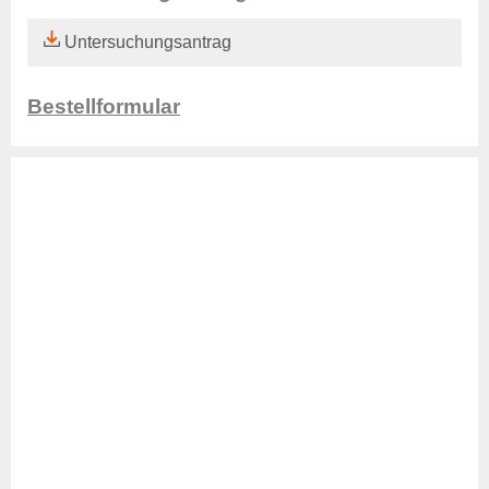
Aktuelles Verwaltung
Untersuchungsantrag
Rechtsgrundlagen
Beitragssatzung
Bestellformular
Beihilfesatzung
Datenschutz
Barrierefreiheit
Kontakte
Online-Service
Login
Benutzerhinweise
Geschäftsbericht
Veranstaltungen
Anträge und Downloads