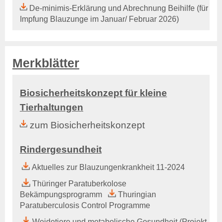
Tierkörperbeseitung
De-minimis-Erklärung und Abrechnung Beihilfe (für
Impfung Blauzunge im Januar/ Februar 2026)
Online-Service
Login
Benutzerhinweise
Geschäftsbericht
Merkblätter
Veranstaltungen
Anträge und Downloads
Biosicherheitskonzept für kleine
Tiergesundheit
Tierhaltungen
Rindergesundheit
zum Biosicherheitskonzept
Allgemeines
Ansprechpartner
Aktuelles & Fachbeiträge
Rindergesundheit
Tiergesundheitsprogramme
Aktuelles zur Blauzungenkrankheit 11-2024
Projekte
Thüringer Paratuberkolose
Schweinegesundheit
Bekämpungsprogramm
Thuringian
Allgemeines
Paratuberculosis Control Programme
Ansprechpartner
Weidetiere und metabolische Gesundheit (Projekt