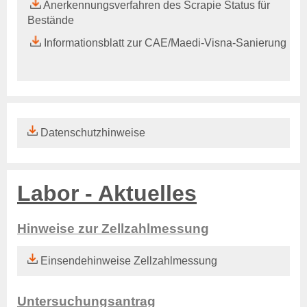
Untersuchungsmethoden
Anerkennungsverfahren des Scrapie Status für
Ansprechpartner
Bestände
Qualitätsmanagement
Informationsblatt zur CAE/Maedi-Visna-Sanierung
Einsendung von Proben
Aktuelles & Fachbeiträge
Online-Service
Login
Benutzerhinweise
Datenschutzhinweise
Rechtsgrundlagen
Geschäftsbericht
Veranstaltungen
Stellenauschreibungen
Labor - Aktuelles
Über uns
Hinweise zur Zellzahlmessung
Tierseuchenkasse
Aufgaben
Einsendehinweise Zellzahlmessung
Organisation
Tiergesundheitsdienst
Verwaltungsrat
Untersuchungsantrag
Leichte Sprache