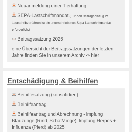
Rechtsgrundlagen
Neuanmeldung einer Tierhaltung
Geschäftsbericht
SEPA-Lastschriftmandat
(Für den Beitragseinzug im
Veranstaltungen
Lastschriftverfahren ist ein unterschriebenes Sepa-Lastschriftmandat
Anträge und Downloads
erforderlich.)
Entschädigung & Beihilfen
Beitragssatzung 2026
Entschädigung
eine Übersicht der Beitragssatzungen der letzten
Entschädigung - Allgemein
Jahre finden Sie in unserem
Archiv -> hier
Entschädigung -
Voraussetzung
Entschädigung - Tierarten
Entschädigung - Verfahren
Entschädigung & Beihilfen
Entschädigung - Höhe
Entschädigung - Antrag
Beihilfesatzung (konsolidiert)
gelistete Tierseuchen
Beihilfeantrag
Beihilfen
Beihilfeantrag und Abrechnung - Impfung
Beihilfe - Allgemein
Blauzunge (Rind, Schaf/Ziege), Impfung Herpes +
Beihilfe - Verfahren
Influenza (Pferd) ab 2025
De-minimis-Beihilfe