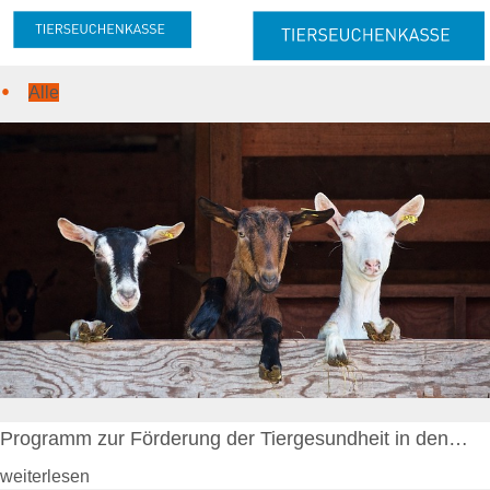
Alle
Meldung & Beitrag
Meldung
Melde- und Beitragspflicht
Nachmeldepflicht
Neuanmeldung
Abmeldung
Beitrag
Beitragserhebung
Beitragshöhe
Beitragsrechner
Beitragszahlung
Tierzahlen
Online-Service
Programm zur Förderung der Tiergesundheit in den…
Login
weiterlesen
Benutzerhinweise