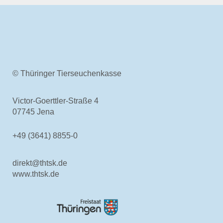
Rechtsgrundlagen
Geschäftsbericht
Veranstaltungen
Anträge und Downloads
Entschädigung & Beihilfen
© Thüringer Tierseuchenkasse
Entschädigung
Entschädigung - Allgemein
Entschädigung -
Victor-Goerttler-Straße 4
Voraussetzung
07745 Jena
Entschädigung - Tierarten
Entschädigung - Verfahren
+49 (3641) 8855-0
Entschädigung - Höhe
Entschädigung - Antrag
gelistete Tierseuchen
direkt@thtsk.de
www.thtsk.de
Beihilfen
Beihilfe - Allgemein
Beihilfe - Verfahren
De-minimis-Beihilfe