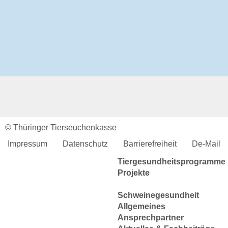
Tierkörperbeseitung
Online-Service
Login
Benutzerhinweise
Geschäftsbericht
Veranstaltungen
Anträge und Downloads
Tiergesundheit
Rindergesundheit
© Thüringer Tierseuchenkasse
Allgemeines
Ansprechpartner
Impressum
Datenschutz
Barrierefreiheit
De-Mail
Aktuelles & Fachbeiträge
Tiergesundheitsprogramme
Projekte
Schweinegesundheit
Allgemeines
Ansprechpartner