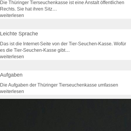
Die Thüringer Tierseuchenkasse ist eine Anstalt öffentlichen
Rechtsgrundlagen
Rechts. Sie hat ihren Sitz…
Geschäftsbericht
weiterlesen
Veranstaltungen
Anträge und Downloads
Leichte Sprache
Entschädigung & Beihilfen
Entschädigung
Das ist die Internet-Seite von der Tier-Seuchen-Kasse. Wofür
Entschädigung - Allgemein
es die Tier-Seuchen-Kasse gibt…
Entschädigung -
weiterlesen
Voraussetzung
Entschädigung - Tierarten
Aufgaben
Entschädigung - Verfahren
Entschädigung - Höhe
Die Aufgaben der Thüringer Tierseuchenkasse umfassen
Entschädigung - Antrag
weiterlesen
gelistete Tierseuchen
Beihilfen
Beihilfe - Allgemein
Beihilfe - Verfahren
De-minimis-Beihilfe