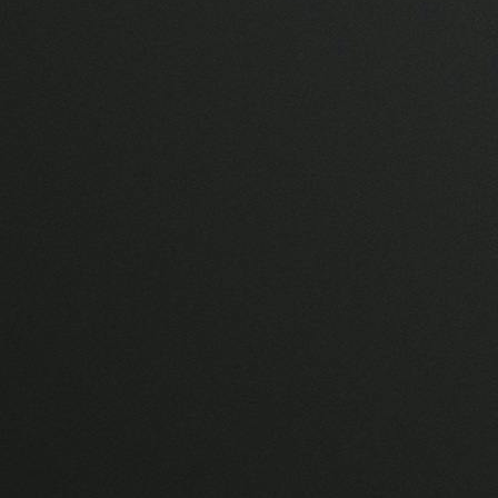
Untersuchungsmethoden
Ansprechpartner
Qualitätsmanagement
Einsendung von Proben
Aktuelles & Fachbeiträge
Online-Service
Login
Benutzerhinweise
Rechtsgrundlagen
Geschäftsbericht
Veranstaltungen
Stellenauschreibungen
Über uns
Tierseuchenkasse
Aufgaben
Organisation
Tiergesundheitsdienst
Verwaltungsrat
Leichte Sprache