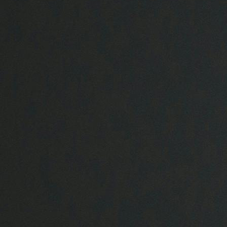
Aktuelles & Fachbeiträge
Tiergesundheitsprogramme
Projekte
Geflügelgesundheit
Allgemeines
Ansprechpartner
Aktuelles & Fachbeiträge
Tiergesundheitsprogramme
Projekte
Schaf- & Ziegengesundheit
Allgemeines
Ansprechpartner
Aktuelles & Fachbeiträge
Tiergesundheitsprogramme
Projekte
Pferdegesundheit
Allgemeines
Ansprechpartner