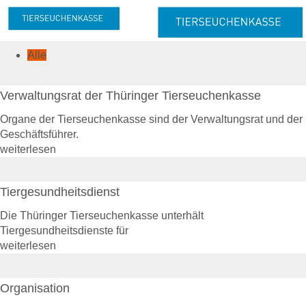
Alle
Meldung & Beitrag
Meldung
Melde- und Beitragspflicht
Verwaltungsrat der Thüringer Tierseuchenkasse
Nachmeldepflicht
Organe der Tierseuchenkasse sind der Verwaltungsrat und der
Neuanmeldung
Geschäftsführer.
Abmeldung
weiterlesen
Beitrag
Beitragserhebung
Tiergesundheitsdienst
Beitragshöhe
Beitragsrechner
Die Thüringer Tierseuchenkasse unterhält
Beitragszahlung
Tiergesundheitsdienste für
weiterlesen
Tierzahlen
Online-Service
Organisation
Login
Benutzerhinweise