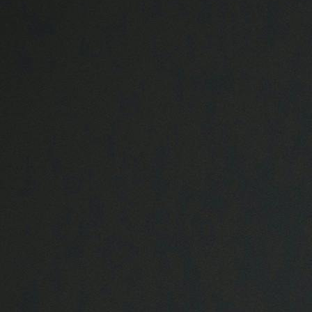
Tierkörperbeseitung
Online-Service
Login
Benutzerhinweise
Geschäftsbericht
Veranstaltungen
Anträge und Downloads
Tiergesundheit
Rindergesundheit
Allgemeines
Ansprechpartner
Aktuelles & Fachbeiträge
Tiergesundheitsprogramme
Projekte
Schweinegesundheit
Allgemeines
Ansprechpartner