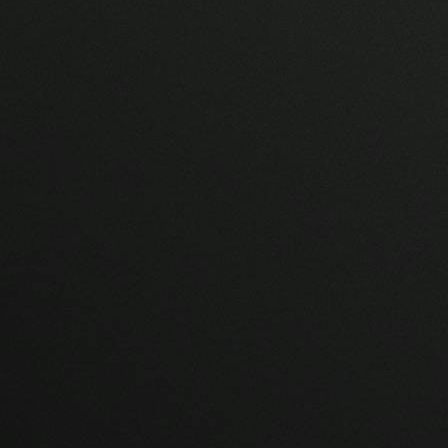
Aktuelles Verwaltung
Rechtsgrundlagen
Beitragssatzung
Beihilfesatzung
Datenschutz
Barrierefreiheit
Kontakte
Online-Service
Login
Benutzerhinweise
Geschäftsbericht
Veranstaltungen
Anträge und Downloads