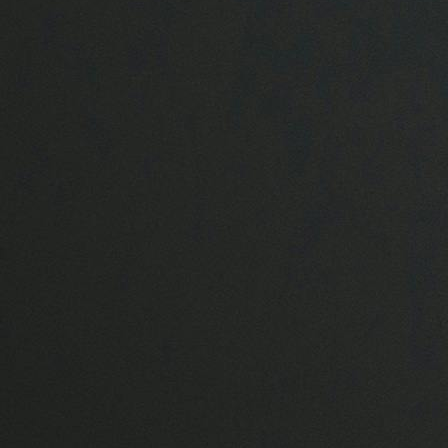
Aktuelles & Fachbeiträge
Tiergesundheitsprogramme
Projekte
Bienengesundheit
Allgemeines
Aktuelles und Fachbeiträge
Online-Service
Login
Benutzerhinweise
Rechtsgrundlagen
Geschäftsbericht
Veranstaltungen
Anträge und Downloads
Labor
TGD-Labor
Wer sind Wir?
Leistungsverzeichnis