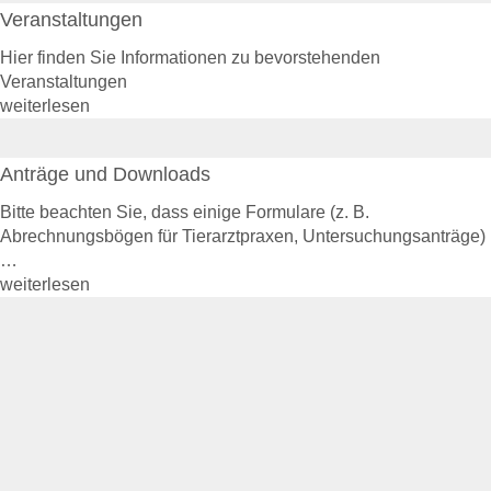
Veranstaltungen
Rechtsgrundlagen
Geschäftsbericht
Hier finden Sie Informationen zu bevorstehenden
Veranstaltungen
Veranstaltungen
Anträge und Downloads
weiterlesen
Entschädigung & Beihilfen
Entschädigung
Anträge und Downloads
Entschädigung - Allgemein
Entschädigung -
Bitte beachten Sie, dass einige Formulare (z. B.
Voraussetzung
Abrechnungsbögen für Tierarztpraxen, Untersuchungsanträge)
Entschädigung - Tierarten
…
Entschädigung - Verfahren
weiterlesen
Entschädigung - Höhe
Entschädigung - Antrag
gelistete Tierseuchen
Beihilfen
Beihilfe - Allgemein
Beihilfe - Verfahren
De-minimis-Beihilfe