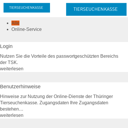
Alle
Meldung & Beitrag
Online-Service
Meldung
Melde- und Beitragspflicht
Nachmeldepflicht
Login
Neuanmeldung
Nutzen Sie die Vorteile des passwortgeschützten Bereichs
Abmeldung
der TSK.
weiterlesen
Beitrag
Beitragserhebung
Beitragshöhe
Benutzerhinweise
Beitragsrechner
Beitragszahlung
Hinweise zur Nutzung der Online-Dienste der Thüringer
Tierseuchenkasse. Zugangsdaten Ihre Zugangsdaten
Tierzahlen
bestehen…
Online-Service
weiterlesen
Login
Benutzerhinweise