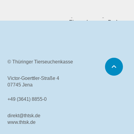
Untersuchungsmethoden
Ansprechpartner
Qualitätsmanagement
Einsendung von Proben
Aktuelles & Fachbeiträge
Online-Service
Login
Benutzerhinweise
Rechtsgrundlagen
© Thüringer Tierseuchenkasse
Geschäftsbericht
Veranstaltungen
Victor-Goerttler-Straße 4
Stellenauschreibungen
07745 Jena
Über uns
+49 (3641) 8855-0
Tierseuchenkasse
Aufgaben
Organisation
direkt@thtsk.de
Tiergesundheitsdienst
www.thtsk.de
Verwaltungsrat
Leichte Sprache