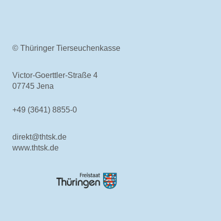
Aktuelles & Fachbeiträge
Tiergesundheitsprogramme
Projekte
Geflügelgesundheit
© Thüringer Tierseuchenkasse
Allgemeines
Ansprechpartner
Victor-Goerttler-Straße 4
Aktuelles & Fachbeiträge
07745 Jena
Tiergesundheitsprogramme
Projekte
+49 (3641) 8855-0
Schaf- & Ziegengesundheit
Allgemeines
direkt@thtsk.de
Ansprechpartner
www.thtsk.de
Aktuelles & Fachbeiträge
Tiergesundheitsprogramme
Projekte
Pferdegesundheit
Allgemeines
Ansprechpartner