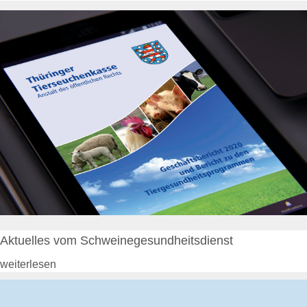
Tierkörperbeseitung
Online-Service
Login
Benutzerhinweise
Geschäftsbericht
Veranstaltungen
Anträge und Downloads
Tiergesundheit
Rindergesundheit
Allgemeines
Ansprechpartner
Aktuelles & Fachbeiträge
Tiergesundheitsprogramme
Projekte
Aktuelles vom Schweinegesundheitsdienst
Schweinegesundheit
weiterlesen
Allgemeines
Ansprechpartner