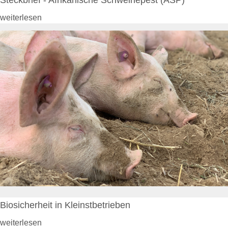
Rechtsgrundlagen
weiterlesen
Geschäftsbericht
Veranstaltungen
Anträge und Downloads
Entschädigung & Beihilfen
Entschädigung
Entschädigung - Allgemein
Entschädigung -
Voraussetzung
Entschädigung - Tierarten
Entschädigung - Verfahren
Entschädigung - Höhe
Entschädigung - Antrag
gelistete Tierseuchen
Beihilfen
Beihilfe - Allgemein
Biosicherheit in Kleinstbetrieben
Beihilfe - Verfahren
De-minimis-Beihilfe
weiterlesen