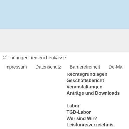
Aktuelles & Fachbeiträge
Tiergesundheitsprogramme
Projekte
Bienengesundheit
Allgemeines
Aktuelles und Fachbeiträge
Online-Service
© Thüringer Tierseuchenkasse
Login
Impressum
Datenschutz
Barrierefreiheit
De-Mail
Benutzerhinweise
Rechtsgrundlagen
Geschäftsbericht
Veranstaltungen
Anträge und Downloads
Labor
TGD-Labor
Wer sind Wir?
Leistungsverzeichnis