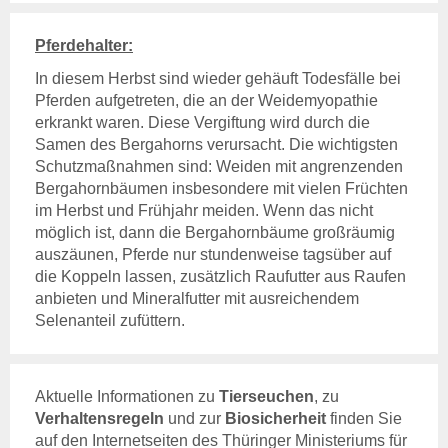
Aktuelles & Fachbeiträge
Tiergesundheitsprogramme
Pferdehalter:
Projekte
In diesem Herbst sind wieder gehäuft Todesfälle bei
Pferden aufgetreten, die an der Weidemyopathie
Bienengesundheit
erkrankt waren. Diese Vergiftung wird durch die
Allgemeines
Samen des Bergahorns verursacht. Die wichtigsten
Aktuelles und Fachbeiträge
Schutzmaßnahmen sind: Weiden mit angrenzenden
Bergahornbäumen insbesondere mit vielen Früchten
Online-Service
im Herbst und Frühjahr meiden. Wenn das nicht
Login
möglich ist, dann die Bergahornbäume großräumig
Benutzerhinweise
auszäunen, Pferde nur stundenweise tagsüber auf
Rechtsgrundlagen
die Koppeln lassen, zusätzlich Raufutter aus Raufen
Geschäftsbericht
anbieten und Mineralfutter mit ausreichendem
Veranstaltungen
Selenanteil zufüttern.
Anträge und Downloads
Labor
TGD-Labor
Aktuelle Informationen zu
Tierseuchen
, zu
Wer sind Wir?
Verhaltensregeln
und zur
Biosicherheit
finden Sie
Leistungsverzeichnis
auf den Internetseiten des Thüringer Ministeriums für