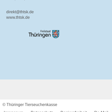
Aktuelles Verwaltung
direkt@thtsk.de
Rechtsgrundlagen
www.thtsk.de
Beitragssatzung
Beihilfesatzung
Datenschutz
Barrierefreiheit
Kontakte
Online-Service
Login
Benutzerhinweise
Geschäftsbericht
Veranstaltungen
Anträge und Downloads
© Thüringer Tierseuchenkasse