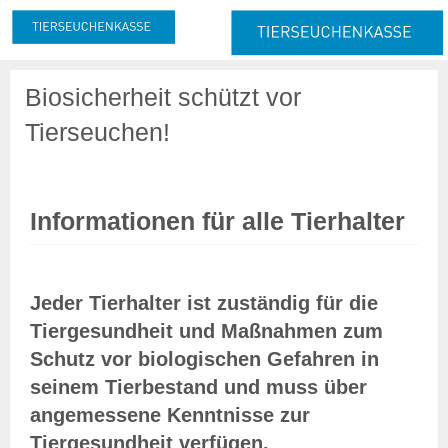
Meldung & Beitrag
Biosicherheit schützt vor
Meldung
Tierseuchen!
Melde- und Beitragspflicht
Nachmeldepflicht
Neuanmeldung
Abmeldung
Informationen für alle Tierhalter
Beitrag
Beitragserhebung
Beitragshöhe
Jeder Tierhalter ist zuständig für die
Beitragsrechner
Tiergesundheit und Maßnahmen zum
Beitragszahlung
Schutz vor biologischen Gefahren in
Tierzahlen
seinem Tierbestand und muss über
Online-Service
angemessene Kenntnisse zur
Login
Tiergesundheit verfügen.
Benutzerhinweise