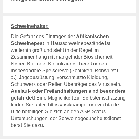
Rechtsgrundlagen
Geschäftsbericht
Veranstaltungen
Anträge und Downloads
Schweinehalter:
Die Gefahr des Eintrages der
Afrikanischen
Entschädigung & Beihilfen
Schweinepest
in Hausschweinebestände ist
Entschädigung
weiterhin groß und steht in der Regel im
Entschädigung - Allgemein
Zusammenhang mit mangelnder Biosicherheit.
Entschädigung -
Neben Blut oder Kot infizierter Tiere können
Voraussetzung
insbesondere Speisereste (Schinken, Rohwurst u.
Entschädigung - Tierarten
a.), Jagdausrüstung, verschmutzte Kleidung,
Entschädigung - Verfahren
Schuhwerk oder Reifen Überträger des Virus sein.
Entschädigung - Höhe
Auslauf- oder Freilandhaltungen sind besonders
Entschädigung - Antrag
gefährdet!
Eine Möglichkeit zur Selbsteinschätzung
gelistete Tierseuchen
finden Sie unter:
https://risikoampel.uni-vechta.de
.
Bitte beteiligen Sie sich an den ASP-Status-
Beihilfen
Untersuchungen, der Schweinegesundheitsdienst
Beihilfe - Allgemein
berät Sie dazu.
Beihilfe - Verfahren
De-minimis-Beihilfe