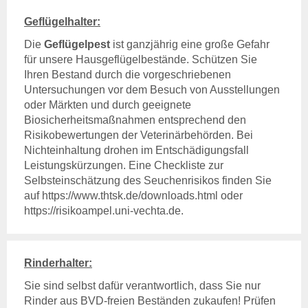
Tierkörperbeseitung
Geflügelhalter:
Online-Service
Die
Geflügelpest
ist ganzjährig eine große Gefahr
Login
für unsere Hausgeflügelbestände. Schützen Sie
Benutzerhinweise
Ihren Bestand durch die vorgeschriebenen
Geschäftsbericht
Untersuchungen vor dem Besuch von Ausstellungen
Veranstaltungen
oder Märkten und durch geeignete
Anträge und Downloads
Biosicherheitsmaßnahmen entsprechend den
Risikobewertungen der Veterinärbehörden. Bei
Tiergesundheit
Nichteinhaltung drohen im Entschädigungsfall
Rindergesundheit
Leistungskürzungen. Eine Checkliste zur
Allgemeines
Selbsteinschätzung des Seuchenrisikos finden Sie
Ansprechpartner
auf https://www.thtsk.de/downloads.html oder
Aktuelles & Fachbeiträge
https://risikoampel.uni-vechta.de.
Tiergesundheitsprogramme
Projekte
Rinderhalter:
Schweinegesundheit
Allgemeines
Sie sind selbst dafür verantwortlich, dass Sie nur
Ansprechpartner
Rinder aus BVD-freien Beständen zukaufen! Prüfen