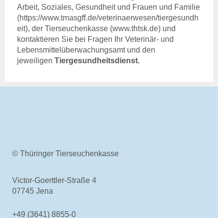
Untersuchungsmethoden
Arbeit, Soziales, Gesundheit und Frauen und Familie
Ansprechpartner
(https://www.tmasgff.de/veterinaerwesen/tiergesundh
Qualitätsmanagement
eit), der Tierseuchenkasse (www.thtsk.de) und
Einsendung von Proben
kontaktieren Sie bei Fragen Ihr Veterinär- und
Aktuelles & Fachbeiträge
Lebensmittelüberwachungsamt und den
jeweiligen
Tiergesundheitsdienst.
Online-Service
Login
Benutzerhinweise
Rechtsgrundlagen
Geschäftsbericht
Veranstaltungen
Stellenauschreibungen
Über uns
© Thüringer Tierseuchenkasse
Tierseuchenkasse
Aufgaben
Victor-Goerttler-Straße 4
Organisation
07745 Jena
Tiergesundheitsdienst
Verwaltungsrat
+49 (3641) 8855-0
Leichte Sprache