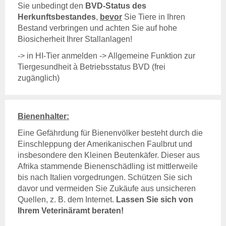
Aktuelles & Fachbeiträge
Sie unbedingt den
BVD-Status des
Tiergesundheitsprogramme
Herkunftsbestandes
,
bevor
Sie Tiere in Ihren
Projekte
Bestand verbringen und achten Sie auf hohe
Biosicherheit Ihrer Stallanlagen!
Geflügelgesundheit
-> in HI-Tier anmelden -> Allgemeine Funktion zur
Allgemeines
Tiergesundheit à Betriebsstatus BVD (frei
Ansprechpartner
zugänglich)
Aktuelles & Fachbeiträge
Tiergesundheitsprogramme
Projekte
Bienenhalter:
Schaf- & Ziegengesundheit
Eine Gefährdung für Bienenvölker besteht durch die
Allgemeines
Einschleppung der Amerikanischen Faulbrut und
Ansprechpartner
insbesondere den Kleinen Beutenkäfer. Dieser aus
Aktuelles & Fachbeiträge
Afrika stammende Bienenschädling ist mittlerweile
Tiergesundheitsprogramme
bis nach Italien vorgedrungen. Schützen Sie sich
Projekte
davor und vermeiden Sie Zukäufe aus unsicheren
Quellen, z. B. dem Internet.
Lassen Sie sich von
Pferdegesundheit
Ihrem Veterinäramt beraten!
Allgemeines
Ansprechpartner