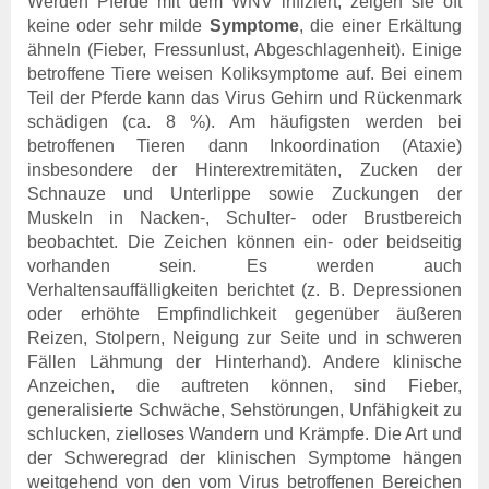
Aktuelles & Fachbeiträge
Werden Pferde mit dem WNV infiziert, zeigen sie oft
Tiergesundheitsprogramme
keine oder sehr milde
Symptome
, die einer Erkältung
Projekte
ähneln (Fieber, Fressunlust, Abgeschlagenheit). Einige
betroffene Tiere weisen Koliksymptome auf. Bei einem
Geflügelgesundheit
Teil der Pferde kann das Virus Gehirn und Rückenmark
Allgemeines
schädigen (ca. 8 %). Am häufigsten werden bei
Ansprechpartner
betroffenen Tieren dann Inkoordination (Ataxie)
Aktuelles & Fachbeiträge
insbesondere der Hinterextremitäten, Zucken der
Tiergesundheitsprogramme
Schnauze und Unterlippe sowie Zuckungen der
Projekte
Muskeln in Nacken-, Schulter- oder Brustbereich
beobachtet. Die Zeichen können ein- oder beidseitig
Schaf- & Ziegengesundheit
vorhanden sein. Es werden auch
Allgemeines
Verhaltensauffälligkeiten berichtet (z. B. Depressionen
Ansprechpartner
oder erhöhte Empfindlichkeit gegenüber äußeren
Aktuelles & Fachbeiträge
Reizen, Stolpern, Neigung zur Seite und in schweren
Tiergesundheitsprogramme
Fällen Lähmung der Hinterhand). Andere klinische
Projekte
Anzeichen, die auftreten können, sind Fieber,
generalisierte Schwäche, Sehstörungen, Unfähigkeit zu
Pferdegesundheit
schlucken, zielloses Wandern und Krämpfe. Die Art und
Allgemeines
der Schweregrad der klinischen Symptome hängen
Ansprechpartner
weitgehend von den vom Virus betroffenen Bereichen