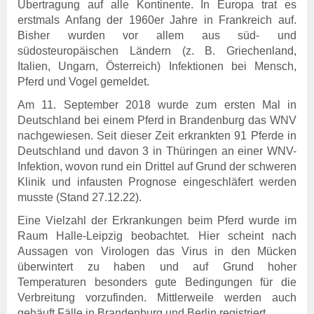
Übertragung auf alle Kontinente. In Europa trat es
Rechtsgrundlagen
erstmals Anfang der 1960er Jahre in Frankreich auf.
Geschäftsbericht
Bisher wurden vor allem aus süd- und
Veranstaltungen
südosteuropäischen Ländern (z. B. Griechenland,
Anträge und Downloads
Italien, Ungarn, Österreich) Infektionen bei Mensch,
Pferd und Vogel gemeldet.
Entschädigung & Beihilfen
Entschädigung
Am 11. September 2018 wurde zum ersten Mal in
Entschädigung - Allgemein
Deutschland bei einem Pferd in Brandenburg das WNV
Entschädigung -
nachgewiesen. Seit dieser Zeit erkrankten 91 Pferde in
Voraussetzung
Deutschland und davon 3 in Thüringen an einer WNV-
Entschädigung - Tierarten
Infektion, wovon rund ein Drittel auf Grund der schweren
Entschädigung - Verfahren
Klinik und infausten Prognose eingeschläfert werden
Entschädigung - Höhe
musste (Stand 27.12.22).
Entschädigung - Antrag
Eine Vielzahl der Erkrankungen beim Pferd wurde im
gelistete Tierseuchen
Raum Halle-Leipzig beobachtet. Hier scheint nach
Aussagen von Virologen das Virus in den Mücken
Beihilfen
überwintert zu haben und auf Grund hoher
Beihilfe - Allgemein
Temperaturen besonders gute Bedingungen für die
Beihilfe - Verfahren
Verbreitung vorzufinden. Mittlerweile werden auch
De-minimis-Beihilfe
gehäuft Fälle in Brandenburg und Berlin registriert.