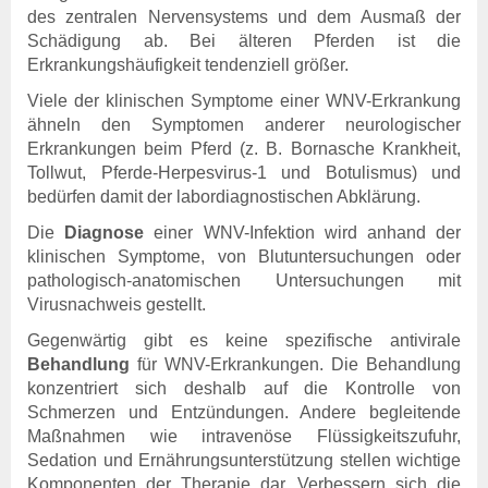
Aktuelles & Fachbeiträge
des zentralen Nervensystems und dem Ausmaß der
Tiergesundheitsprogramme
Schädigung ab. Bei älteren Pferden ist die
Projekte
Erkrankungshäufigkeit tendenziell größer.
Viele der klinischen Symptome einer WNV-Erkrankung
Bienengesundheit
ähneln den Symptomen anderer neurologischer
Allgemeines
Erkrankungen beim Pferd (z. B. Bornasche Krankheit,
Aktuelles und Fachbeiträge
Tollwut, Pferde-Herpesvirus-1 und Botulismus) und
bedürfen damit der labordiagnostischen Abklärung.
Online-Service
Login
Die
Diagnose
einer WNV-Infektion wird anhand der
Benutzerhinweise
klinischen Symptome, von Blutuntersuchungen oder
Rechtsgrundlagen
pathologisch-anatomischen Untersuchungen mit
Geschäftsbericht
Virusnachweis gestellt.
Veranstaltungen
Gegenwärtig gibt es keine spezifische antivirale
Anträge und Downloads
Behandlung
für WNV-Erkrankungen. Die Behandlung
konzentriert sich deshalb auf die Kontrolle von
Labor
Schmerzen und Entzündungen. Andere begleitende
TGD-Labor
Maßnahmen wie intravenöse Flüssigkeitszufuhr,
Wer sind Wir?
Sedation und Ernährungsunterstützung stellen wichtige
Leistungsverzeichnis
Komponenten der Therapie dar. Verbessern sich die