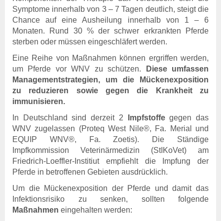
Untersuchungsmethoden
Symptome innerhalb von 3 – 7 Tagen deutlich, steigt die
Ansprechpartner
Chance auf eine Ausheilung innerhalb von 1 – 6
Qualitätsmanagement
Monaten. Rund 30 % der schwer erkrankten Pferde
Einsendung von Proben
sterben oder müssen eingeschläfert werden.
Aktuelles & Fachbeiträge
Eine Reihe von Maßnahmen können ergriffen werden,
Online-Service
um Pferde vor WNV zu schützen.
Diese umfassen
Login
Managementstrategien, um die Mückenexposition
Benutzerhinweise
zu reduzieren sowie gegen die Krankheit zu
Rechtsgrundlagen
immunisieren.
Geschäftsbericht
In Deutschland sind derzeit 2
Impfstoffe
gegen das
Veranstaltungen
WNV zugelassen (Proteq West Nile®, Fa. Merial und
Stellenauschreibungen
EQUIP WNV®, Fa. Zoetis). Die Ständige
Impfkommission Veterinärmedizin (StIKoVet) am
Über uns
Friedrich-Loeffler-Institiut empfiehlt die Impfung der
Tierseuchenkasse
Pferde in betroffenen Gebieten ausdrücklich.
Aufgaben
Organisation
Um die Mückenexposition der Pferde und damit das
Tiergesundheitsdienst
Infektionsrisiko zu senken, sollten folgende
Verwaltungsrat
Maßnahmen
eingehalten werden:
Leichte Sprache