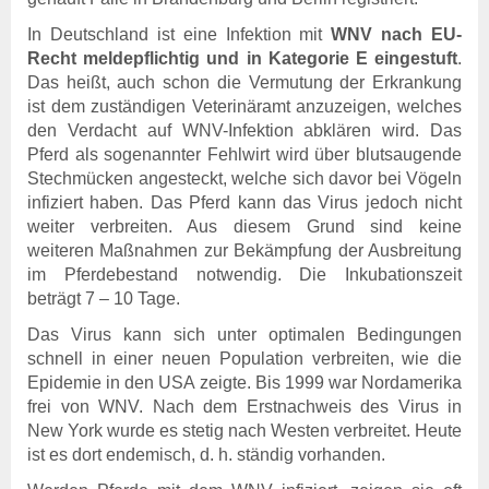
Tierkörperbeseitung
In Deutschland ist eine Infektion mit
WNV
nach EU-
Online-Service
Recht meldepflichtig und in Kategorie E eingestuft
.
Login
Das heißt, auch schon die Vermutung der Erkrankung
Benutzerhinweise
ist dem zuständigen Veterinäramt anzuzeigen, welches
Geschäftsbericht
den Verdacht auf WNV-Infektion abklären wird. Das
Veranstaltungen
Pferd als sogenannter Fehlwirt wird über blutsaugende
Anträge und Downloads
Stechmücken angesteckt, welche sich davor bei Vögeln
infiziert haben. Das Pferd kann das Virus jedoch nicht
Tiergesundheit
weiter verbreiten. Aus diesem Grund sind keine
Rindergesundheit
weiteren Maßnahmen zur Bekämpfung der Ausbreitung
Allgemeines
im Pferdebestand notwendig. Die Inkubationszeit
Ansprechpartner
beträgt 7 – 10 Tage.
Aktuelles & Fachbeiträge
Das Virus kann sich unter optimalen Bedingungen
Tiergesundheitsprogramme
schnell in einer neuen Population verbreiten, wie die
Projekte
Epidemie in den USA zeigte. Bis 1999 war Nordamerika
frei von WNV. Nach dem Erstnachweis des Virus in
Schweinegesundheit
New York wurde es stetig nach Westen verbreitet. Heute
Allgemeines
ist es dort endemisch, d. h. ständig vorhanden.
Ansprechpartner