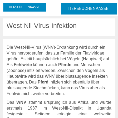
Meldung & Beitrag
West-Nil-Virus-Infektion
Meldung
Melde- und Beitragspflicht
Nachmeldepflicht
Neuanmeldung
Die West-Nil-Virus (WNV)-Erkrankung wird durch ein
Abmeldung
Virus hervorgerufen, das zur Familie der Flaviviridae
gehört. Es tritt hauptsächlich bei Vögeln (Hauptwirt) auf.
Beitrag
Als
Fehlwirte
können auch
Pferde
und Menschen
Beitragserhebung
(Zoonose) infiziert werden. Zwischen den Vögeln als
Beitragshöhe
Hauptwirte wird das WNV über blutsaugende Insekten
Beitragsrechner
übertragen. Das
Pferd
infiziert sich ebenfalls über
Beitragszahlung
blutsaugende Stechmücken, kann das Virus aber als
Fehlwirt nicht weiter verbreiten.
Tierzahlen
Das
WNV
stammt ursprünglich aus Afrika und wurde
Online-Service
erstmals 1937 im West-Nil-Distrikt in Uganda
Login
festgestellt. Seitdem erfolgte eine weltweite
Benutzerhinweise