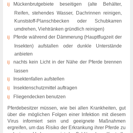
Mückenbrutgebiete beseitigen (alte Behälter,
Aktuelles Verwaltung
Reifen, stehendes Wasser, Dachrinnen reinigen,
Rechtsgrundlagen
Kunststoff-Planschbecken oder Schubkarren
Beitragssatzung
umdrehen, Viehtränken gründlich reinigen)
Beihilfesatzung
Pferde während der Dämmerung (Hauptflugzeit der
Datenschutz
Barrierefreiheit
Insekten) aufstallen oder dunkle Unterstände
anbieten
Kontakte
nachts kein Licht in der Nähe der Pferde brennen
Online-Service
lassen
Login
Benutzerhinweise
Insektenfallen aufstellen
Geschäftsbericht
Insektenschutzmittel auftragen
Veranstaltungen
Fliegendecken benutzen
Anträge und Downloads
Pferdebesitzer müssen, wie bei allen Krankheiten, gut
über die möglichen Folgen einer Infektion mit diesem
Virus informiert sein und geeignete Maßnahmen
ergreifen, um das Risiko der Erkrankung ihrer Pferde zu